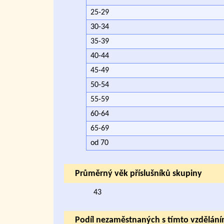
25-29
30-34
35-39
40-44
45-49
50-54
55-59
60-64
65-69
od 70
Průměrný věk příslušníků skupiny
43
Podíl nezaměstnaných s tímto vzdělán