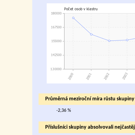
Průměrná meziroční míra růstu skupin
-2,36 %
Příslušníci skupiny absolvovali nejčastěj