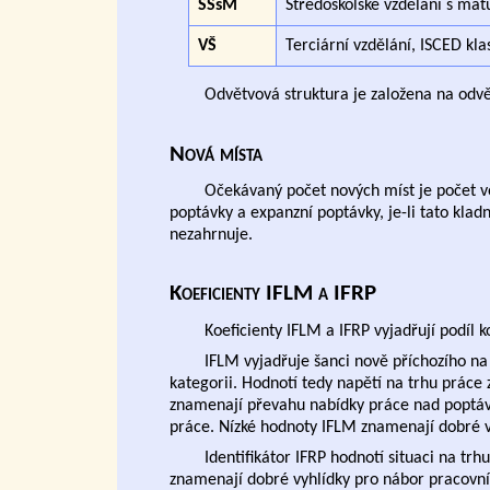
SŠsM
Středoškolské vzdělání s matu
VŠ
Terciární vzdělání, ISCED klas
Odvětvová struktura je založena na odvě
Nová místa
Očekávaný počet nových míst je počet vo
poptávky a expanzní poptávky, je-li tato kla
nezahrnuje.
Koeficienty IFLM a IFRP
Koeficienty IFLM a IFRP vyjadřují podíl 
IFLM vyjadřuje šanci nově příchozího na
kategorii. Hodnotí tedy napětí na trhu práce
znamenají převahu nabídky práce nad poptávk
práce. Nízké hodnoty IFLM znamenají dobré vy
Identifikátor IFRP hodnotí situaci na tr
znamenají dobré vyhlídky pro nábor pracovn