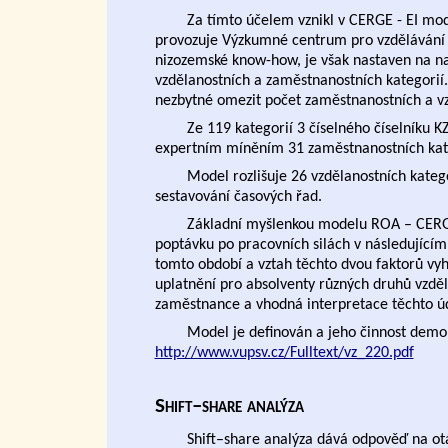
Za tímto účelem vznikl v CERGE - EI mode
provozuje Výzkumné centrum pro vzdělávání 
nizozemské know-how, je však nastaven na na
vzdělanostních a zaměstnanostních kategorií
nezbytné omezit počet zaměstnanostních a vz
Ze 119 kategorií 3 číselného číselníku
expertním míněním 31 zaměstnanostních kate
Model rozlišuje 26 vzdělanostních kateg
sestavování časových řad.
Základní myšlenkou modelu ROA – CERGE
poptávku po pracovních silách v následujícím 
tomto období a vztah těchto dvou faktorů vy
uplatnění pro absolventy různých druhů vzdě
zaměstnance a vhodná interpretace těchto úd
Model je definován a jeho činnost demo
http://www.vupsv.cz/Fulltext/vz_220.pdf
Shift–share analýza
Shift–share analýza dává odpověď na otáz