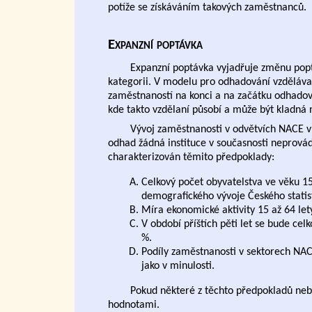
potíže se získáváním takových zaměstnanců.
Expanzní poptávka
Expanzní poptávka vyjadřuje změnu popt
kategorii. V modelu pro odhadování vzdělávac
zaměstnaností na konci a na začátku odhadov
kde takto vzdělaní působí a může být kladná
Vývoj zaměstnanosti v odvětvích NACE v p
odhad žádná instituce v současnosti neprovádí
charakterizován těmito předpoklady:
Celkový počet obyvatelstva ve věku 15
demografického vývoje Českého statis
Míra ekonomické aktivity 15 až 64 let
V období příštích pěti let se bude ce
%.
Podíly zaměstnanosti v sektorech NAC
jako v minulosti.
Pokud některé z těchto předpokladů neb
hodnotami.