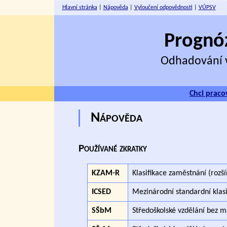
Hlavní stránka
|
Nápověda
|
Vyloučení odpovědnosti
|
VÚPSV
Prognóz
Odhadování v
Chci praco
Nápověda
Používané zkratky
KZAM-R
Klasifikace zaměstnání (roz
ICSED
Mezinárodní standardní klasi
SŠbM
Středoškolské vzdělání bez ma