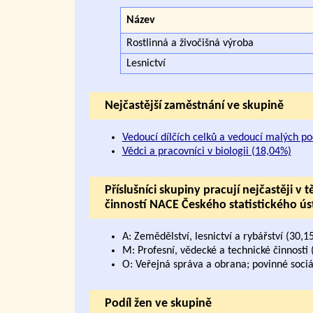
Název
Rostlinná a živočišná výroba
Lesnictví
Nejčastější zaměstnání ve skupině
Vedoucí dílčích celků a vedoucí malých po
Vědci a pracovníci v biologii (18,04%)
Příslušníci skupiny pracují nejčastěji 
činností NACE Českého statistického ú
A: Zemědělství, lesnictví a rybářství (30,1
M: Profesní, vědecké a technické činnosti 
O: Veřejná správa a obrana; povinné sociá
Podíl žen ve skupině