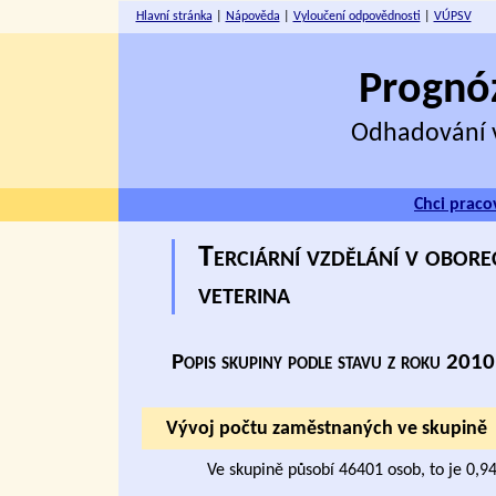
Hlavní stránka
|
Nápověda
|
Vyloučení odpovědnosti
|
VÚPSV
Prognóz
Odhadování v
Chci praco
Terciární vzdělání v oborec
veterina
Popis skupiny podle stavu z roku 2010
Vývoj počtu zaměstnaných ve skupině
Ve skupině působí 46401 osob, to je 0,