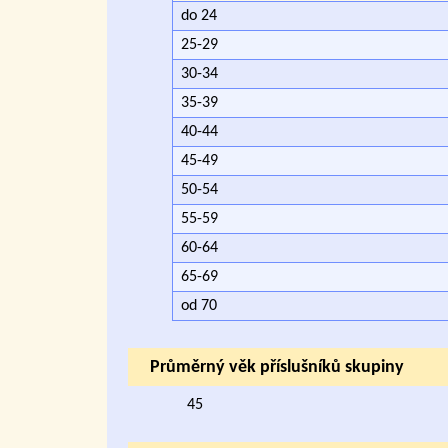
do 24
25-29
30-34
35-39
40-44
45-49
50-54
55-59
60-64
65-69
od 70
Průměrný věk příslušníků skupiny
45