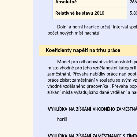
Absolutně
265
Relativně ke stavu 2010
5,8
Dolní a horní hranice určují interval sp
počet nových míst nachází.
Koeficienty napětí na trhu práce
Model pro odhadování vzdělanostních po
místo vhodné pro jeho vzdělanostní kategorii
zaměstnání. Převaha nabídky práce nad poptáv
práce získat zaměstnání v souladu se svým vz
vhodně vzdělaného pracovníka . Převaha pop
získání místa vyžadujícího dané vzdělání a n
Vyhlídka na získání vhodného zaměstn
horší
Vyhlídka na získání zaměstnance s tím