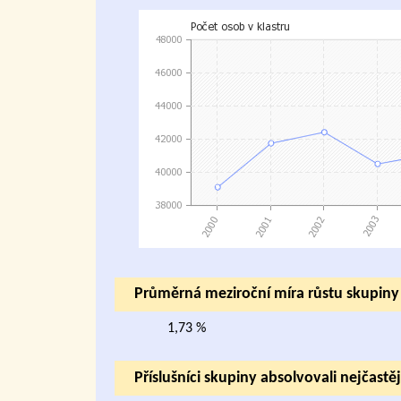
Průměrná meziroční míra růstu skupin
1,73 %
Příslušníci skupiny absolvovali nejčastěj