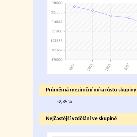
Průměrná meziroční míra růstu skupin
-2,89 %
Nejčastější vzdělání ve skupině