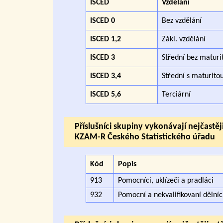
ISCED
Vzdělání
ISCED 0
Bez vzdělání
ISCED 1,2
Zákl. vzdělání
ISCED 3
Střední bez maturi
ISCED 3,4
Střední s maturito
ISCED 5,6
Terciární
Příslušníci skupiny vykonávají nejčastě
KZAM-R Českého Statistického úřadu
Kód
Popis
913
Pomocníci, uklízeči a pradláci
932
Pomocní a nekvalifikovaní dělníc