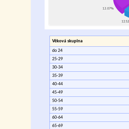
Věková skupina
do 24
25-29
30-34
35-39
40-44
45-49
50-54
55-59
60-64
65-69